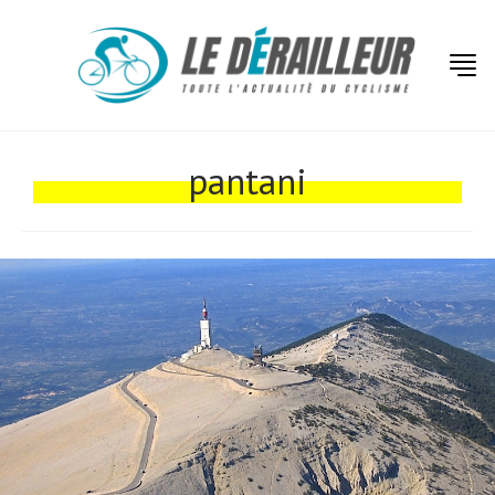
Actualités
Technologies
pantani
Tests de produits
Conseils
Tendances
Tous nos articles
À propos