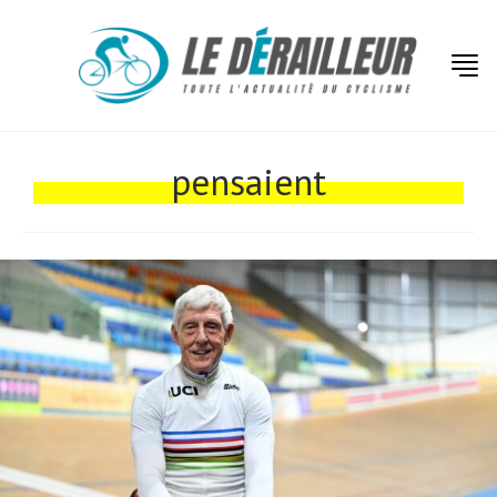
Actualités
Technologies
pensaient
Tests de produits
Conseils
Tendances
Tous nos articles
À propos