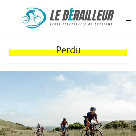
Actualités
Technologies
Perdu
Tests de produits
Conseils
Tendances
Tous nos articles
À propos