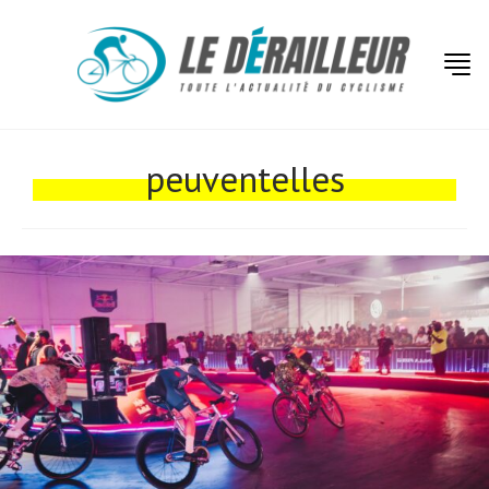
Actualités
Technologies
peuventelles
Tests de produits
Conseils
Tendances
Tous nos articles
À propos