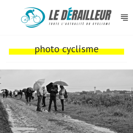
Actualités
Technologies
photo cyclisme
Tests de produits
Conseils
Tendances
Tous nos articles
À propos