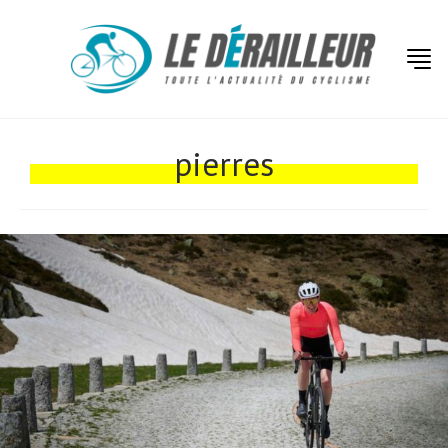
Actualités
Technologies
pierres
Tests de produits
Conseils
Tendances
Tous nos articles
À propos