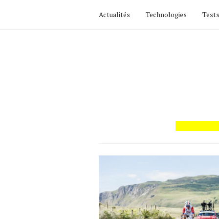
Actualités
Technologies
Tests
Actualités
Technologies
Tests de produits
Conseils
Tendances
Tous nos articles
À propos