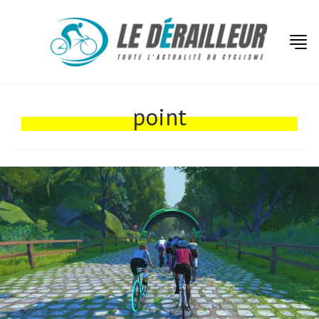
Actualités
point
Technologies
Tests de produits
Conseils
Tendances
Tous nos articles
À propos