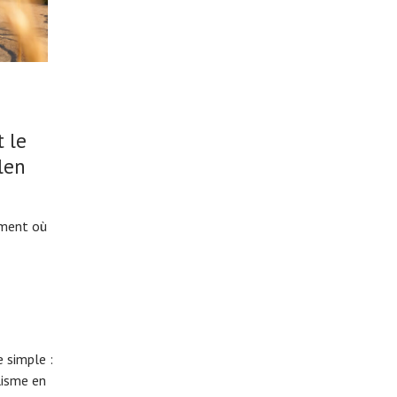
 le
len
oment où
 simple :
lisme en