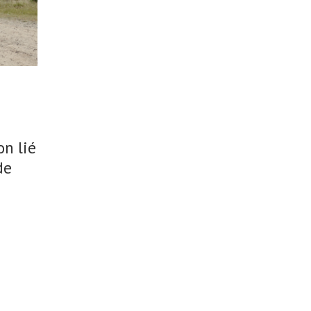
on lié
de