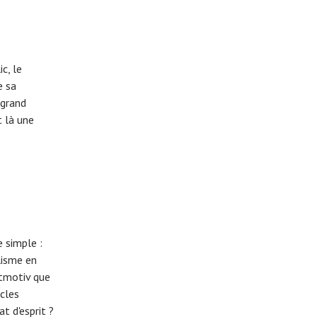
c, le
e sa
 grand
t là une
 simple :
lisme en
eitmotiv que
cles
t d'esprit ?