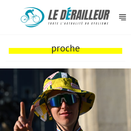
Actualités
Technologies
proche
Tests de produits
Conseils
Tendances
Tous nos articles
À propos