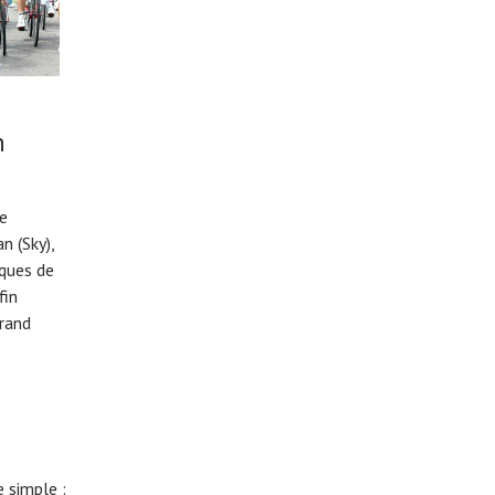
n
de
n (Sky),
iques de
fin
rand
 simple :