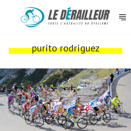
Actualités
Technologies
purito rodriguez
Tests de produits
Conseils
Tendances
Tous nos articles
À propos