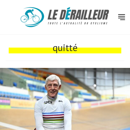
Actualités
Technologies
quitté
Tests de produits
Conseils
Tendances
Tous nos articles
À propos