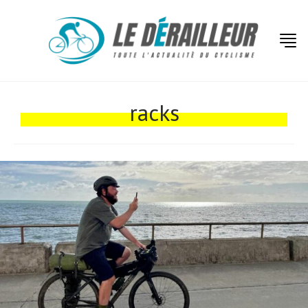
Actualités
Technologies
racks
Tests de produits
Conseils
Tendances
Tous nos articles
À propos