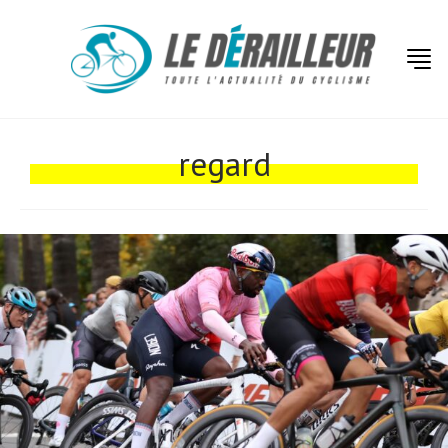
Actualités
Technologies
regard
Tests de produits
Conseils
Tendances
Tous nos articles
À propos