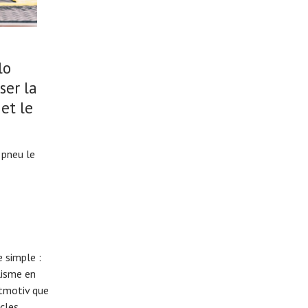
lo
ser la
et le
 pneu le
 simple :
lisme en
eitmotiv que
cles