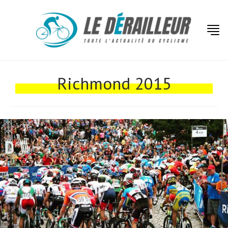
Actualités
Technologies
Richmond 2015
Tests de produits
Conseils
Tendances
Tous nos articles
À propos