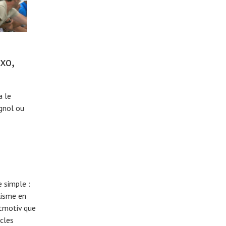
xo,
a le
gnol ou
 simple :
lisme en
eitmotiv que
cles