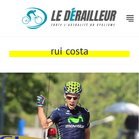
Actualités
Technologies
rui costa
Tests de produits
Conseils
Tendances
Tous nos articles
À propos