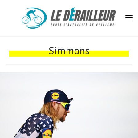
Actualités
Simmons
Technologies
Tests de produits
Conseils
Tendances
Tous nos articles
À propos