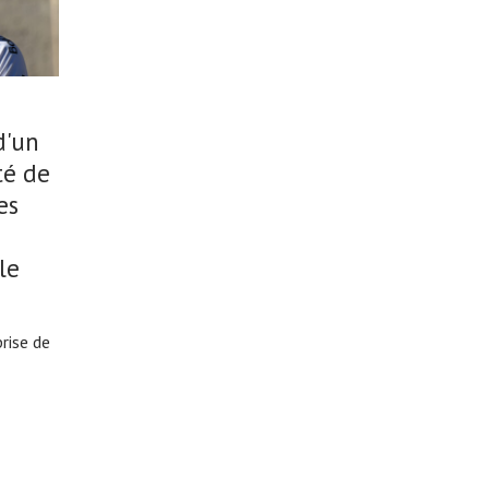
d'un
té de
es
le
rise de