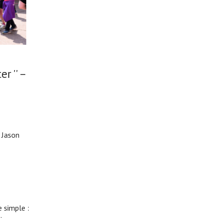
r '' –
 Jason
 simple :