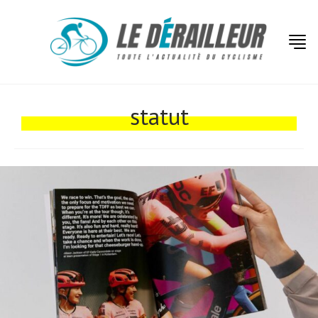
Actualités
Technologies
statut
Tests de produits
Conseils
Tendances
Tous nos articles
À propos