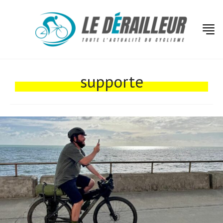
Actualités
Technologies
supporte
Tests de produits
Conseils
Tendances
Tous nos articles
À propos