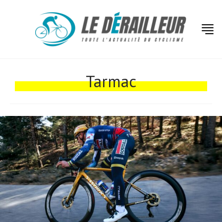
Actualités
Technologies
Tarmac
Tests de produits
Conseils
Tendances
Tous nos articles
À propos