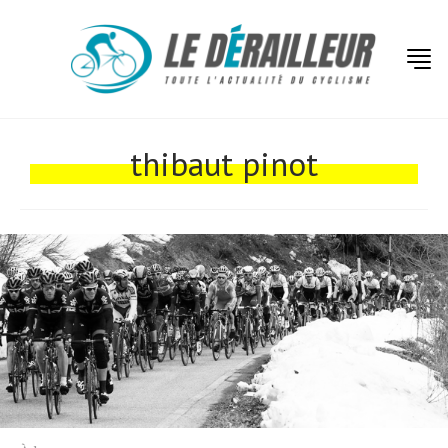
Actualités
Technologies
thibaut pinot
Tests de produits
Conseils
Tendances
Tous nos articles
À propos