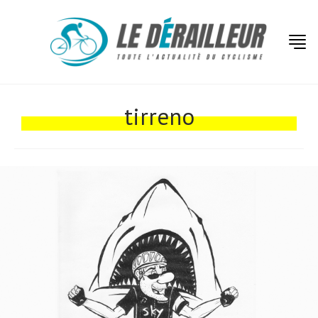
Actualités
Technologies
tirreno
Tests de produits
Conseils
Tendances
Tous nos articles
À propos