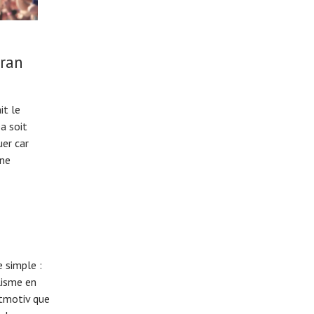
éran
it le
a soit
uer car
une
 simple :
lisme en
eitmotiv que