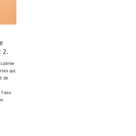
e
 2.
accalmie
rses qui,
t de
u Faso
on