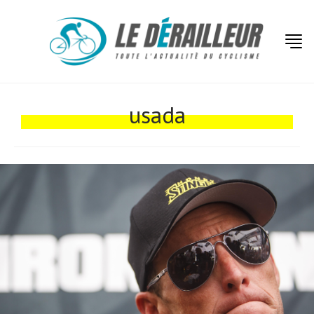
Actualités
Technologies
usada
Tests de produits
Conseils
Tendances
Tous nos articles
À propos