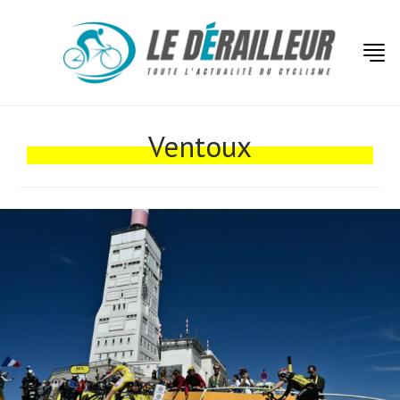
Actualités
Technologies
Ventoux
Tests de produits
Conseils
Tendances
Tous nos articles
À propos