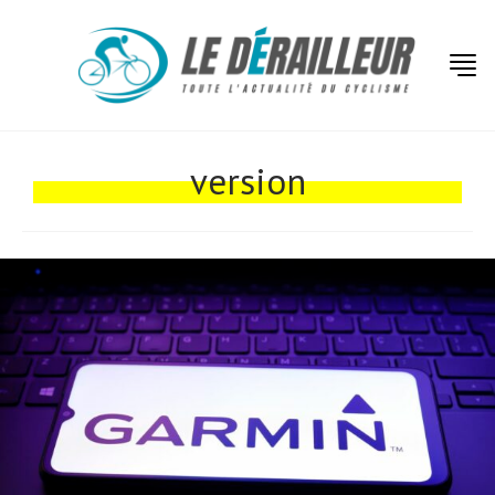
Actualités
Technologies
version
Tests de produits
Conseils
Tendances
Tous nos articles
À propos