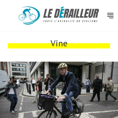
Actualités
Technologies
Vine
Tests de produits
Conseils
Tendances
Tous nos articles
À propos