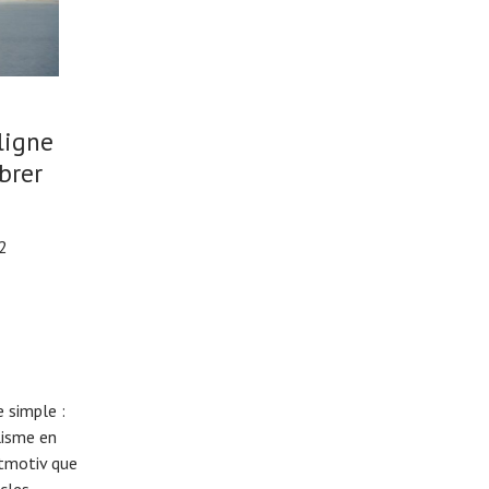
ligne
brer
12
 simple :
lisme en
eitmotiv que
cles