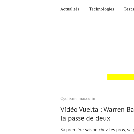
Actualités
Technologies
Tests
Actualités
Technologies
Tests de produits
Conseils
Tendances
Tous nos articles
Cyclisme masculin
À propos
Vidéo Vuelta : Warren Ba
la passe de deux
Sa première saison chez les pros, sa