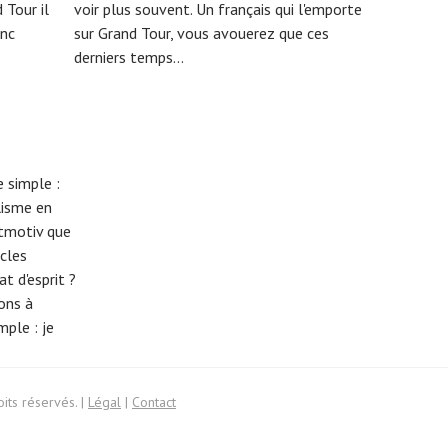
 Tour il
voir plus souvent. Un français qui l'emporte
onc
sur Grand Tour, vous avouerez que ces
derniers temps...
 simple :
lisme en
eitmotiv que
cles
t d'esprit ?
tons à
imple :
je
its réservés. |
Légal
|
Contact