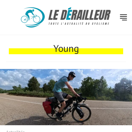
Actualités
Technologies
Young
Tests de produits
Conseils
Tendances
Tous nos articles
À propos
Actualités