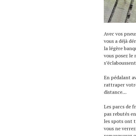
Avec vos pneus
vous a déjà dé
la légère banqu
vous posez le 
s’éclaboussent
En pédalant av
rattraper votr
distance…
Les parcs de f
pas rebutés en
les spots ont 
vous ne verrez
remarquerez qu