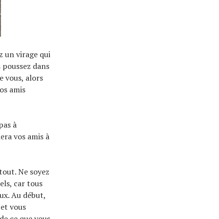
z un virage qui
s poussez dans
e vous, alors
vos amis
pas à
era vos amis à
rtout. Ne soyez
ls, car tous
aux. Au début,
 et vous
 de ce que vous