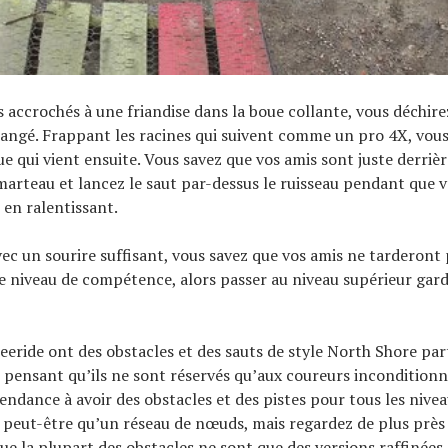
 accrochés à une friandise dans la boue collante, vous déchire
rangé. Frappant les racines qui suivent comme un pro 4X, vou
e qui vient ensuite. Vous savez que vos amis sont juste derrièr
marteau et lancez le saut par-dessus le ruisseau pendant que 
 en ralentissant.
ec un sourire suffisant, vous savez que vos amis ne tarderont 
e niveau de compétence, alors passer au niveau supérieur gard
reeride ont des obstacles et des sauts de style North Shore pa
 pensant qu’ils ne sont réservés qu’aux coureurs inconditionne
tendance à avoir des obstacles et des pistes pour tous les nive
 peut-être qu’un réseau de nœuds, mais regardez de plus près
e la plupart des obstacles ne sont que des versions raffinées