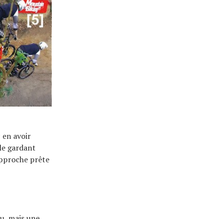
 en avoir
le gardant
approche prête
au, mais une