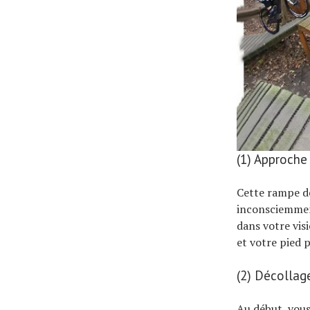
(1) Approche
Cette rampe de
inconsciemment
dans votre vis
et votre pied p
(2) Décollag
Au début, vous