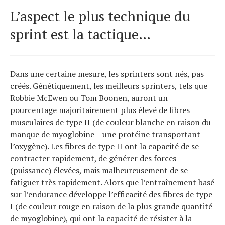
L’aspect le plus technique du
sprint est la tactique…
Actualités
Technologies
Tests de produits
Dans une certaine mesure, les sprinters sont nés, pas
Conseils
créés. Génétiquement, les meilleurs sprinters, tels que
Tendances
Robbie McEwen ou Tom Boonen, auront un
Tous nos articles
pourcentage majoritairement plus élevé de fibres
À propos
musculaires de type II (de couleur blanche en raison du
manque de myoglobine – une protéine transportant
l’oxygène). Les fibres de type II ont la capacité de se
contracter rapidement, de générer des forces
(puissance) élevées, mais malheureusement de se
fatiguer très rapidement. Alors que l’entraînement basé
sur l’endurance développe l’efficacité des fibres de type
I (de couleur rouge en raison de la plus grande quantité
de myoglobine), qui ont la capacité de résister à la