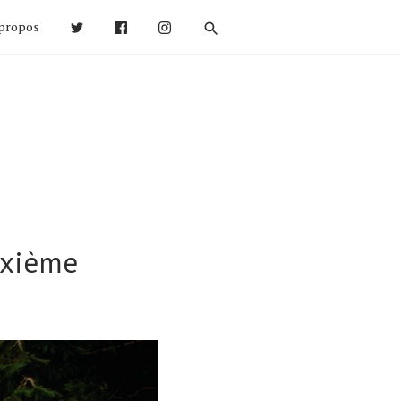
propos
uxième