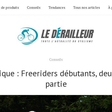
 de produits
Conseils
Tendances
Tous nos articles
À 
Conseils
ique : Freeriders débutants, de
partie