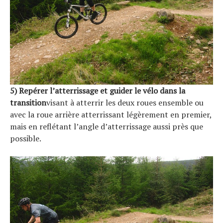
5) Repérer l’atterrissage
et guider le vélo dans la
transition
visant à atterrir les deux roues ensemble ou
avec la roue arrière atterrissant légèrement en premier,
mais en reflétant l’angle d’atterrissage aussi près que
possible.
S
e
a
r
c
h
f
o
r
: