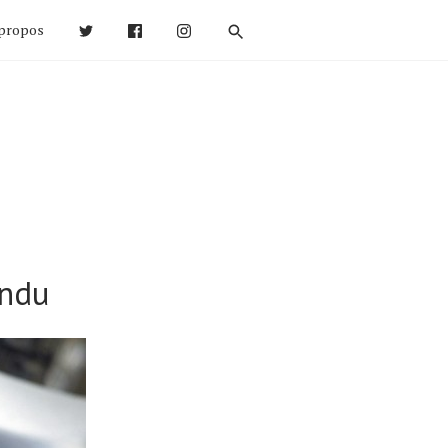
propos
endu