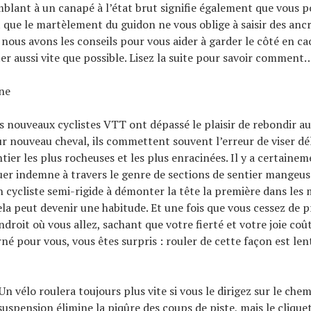
blant à un canapé à l’état brut signifie également que vous p
 que le martèlement du guidon ne vous oblige à saisir des ancre
, nous avons les conseils pour vous aider à garder le côté en c
ter aussi vite que possible. Lisez la suite pour savoir comment
gne
es nouveaux cyclistes VTT ont dépassé le plaisir de rebondir a
ur nouveau cheval, ils commettent souvent l’erreur de viser dé
tier les plus rocheuses et les plus enracinées. Il y a certaine
uer indemne à travers le genre de sections de sentier mangeus
n cycliste semi-rigide à démonter la tête la première dans les
ela peut devenir une habitude. Et une fois que vous cessez de p
ndroit où vous allez, sachant que votre fierté et votre joie co
rné pour vous, vous êtes surpris : rouler de cette façon est le
 Un vélo roulera toujours plus vite si vous le dirigez sur le ch
suspension élimine la piqûre des coups de piste, mais le clique