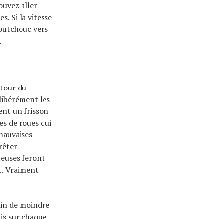
ouvez aller
s. Si la vitesse
aoutchouc vers
…
utour du
libérément les
ment un frisson
es de roues qui
 mauvaises
rêter
ûteuses feront
nt. Vraiment
emin de moindre
tis sur chaque