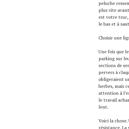
peluche ressem
plus vite avant
est votre truc
le bas et à sau
Choisir une li
Une fois que l
parking sur le
sections de sen
pervers à claq
obligeraient u
herbes, mais c
attention à l’e
le travail acha
lent.
Voici la chose.
résistance. La 