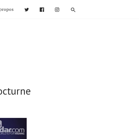
propos
octurne