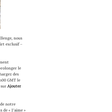
llenge, nous
t exclusif –
iment
prolonger le
chargez des
9h00 GMT le
 sur
Ajouter
 de notre
 de « J’aime »