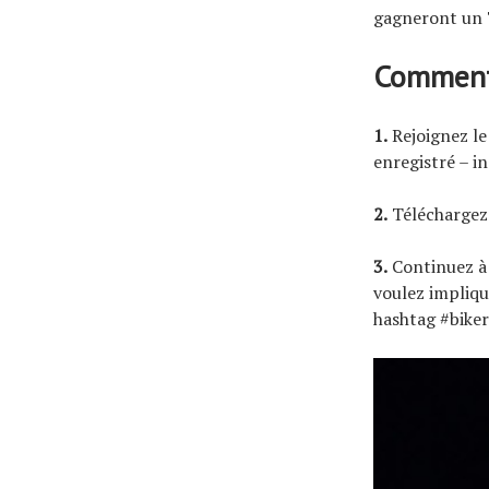
gagneront un T
Comment 
1.
Rejoignez l
enregistré – i
2.
Téléchargez 
3.
Continuez à 
voulez impliqu
hashtag #biker