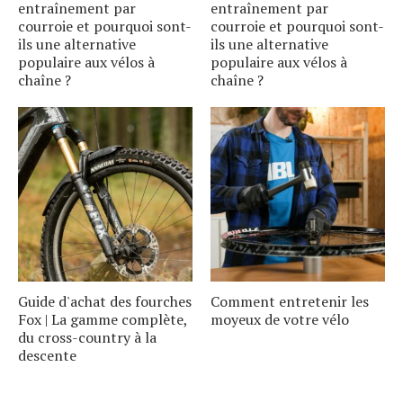
entraînement par
entraînement par
courroie et pourquoi sont-
courroie et pourquoi sont-
ils une alternative
ils une alternative
populaire aux vélos à
populaire aux vélos à
chaîne ?
chaîne ?
S
e
a
r
c
h
f
o
r
Guide d'achat des fourches
Comment entretenir les
Fox | La gamme complète,
moyeux de votre vélo
:
du cross-country à la
descente