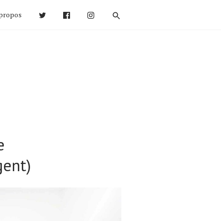
propos
e
gent)