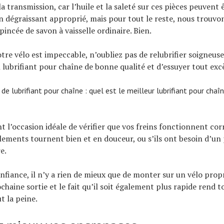
la transmission, car l’huile et la saleté sur ces pièces peuvent êt
n dégraissant approprié, mais pour tout le reste, nous trouvon
incée de savon à vaisselle ordinaire. Bien.
otre vélo est impeccable, n’oubliez pas de relubrifier soigneu
 lubrifiant pour chaîne de bonne qualité et d’essuyer tout exc
 de lubrifiant pour chaîne : quel est le meilleur lubrifiant pour chaî
t l’occasion idéale de vérifier que vos freins fonctionnent co
ulements tournent bien et en douceur, ou s’ils ont besoin d’un 
e.
nfiance, il n’y a rien de mieux que de monter sur un vélo propr
haine sortie et le fait qu’il soit également plus rapide rend to
t la peine.