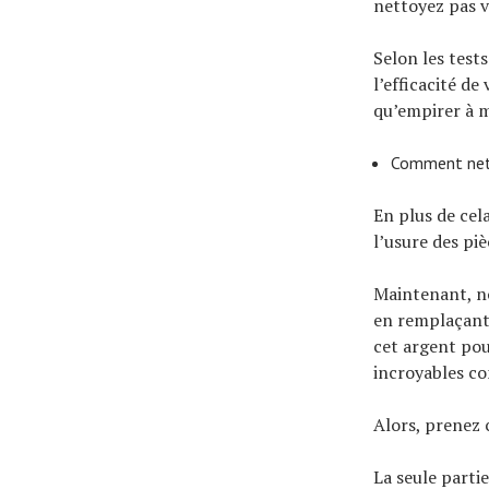
nettoyez pas v
Selon les test
l’efficacité d
qu’empirer à m
Comment net
En plus de ce
l’usure des piè
Maintenant, no
en remplaçant 
cet argent po
incroyables c
Alors, prenez 
La seule parti