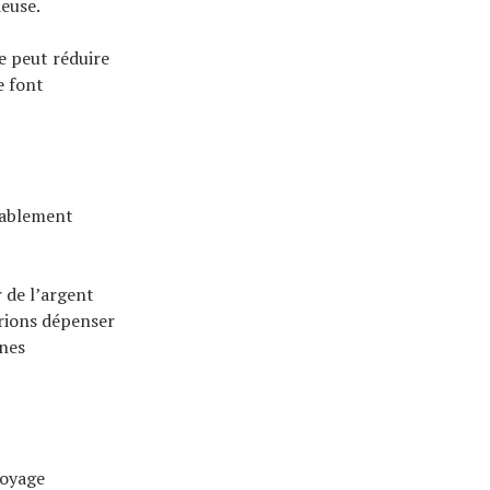
ieuse.
e peut réduire
e font
rablement
 de l’argent
rrions dépenser
ines
toyage