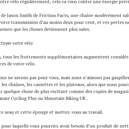
otre vélo régulièrement, cela va vous coûter une énergie préc
s de Jason Smith de Friction Facts, une chaîne modérément sal
e votre transmission d’au moins deux pour cent, et ces pertes n
esure que les choses deviennent plus sales.
toyer votre vélo
la, tous les frottements supplémentaires augmentent considé
ces de votre vélo.
us ne savons pas pour vous, mais nous n’aimons pas gaspiller
les chaînes, les cassettes et les plateaux, alors que nous pou
ur quelque chose de plus excitant comme des copies de magaz
omme Cycling Plus ou Mountain Biking UK .
ce seau et cette éponge et mettez-vous au travail.
e pour laquelle vous pourriez avoir besoin d’un produit de net