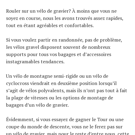
Actualités
Technologies
Rouler sur un vélo de gravier? À moins que vous ne
Tests de produits
soyez en course, nous les avons trouvés assez rapides,
Conseils
tout en étant agréables et confortables.
Tendances
Tous nos articles
Si vous voulez partir en randonnée, pas de problème,
À propos
les vélos gravel disposent souvent de nombreux
supports pour tous vos bagages et d’accessoires
instagramables tendances.
Un vélo de montagne semi-rigide ou un vélo de
cyclocross viendrait en deuxième position lorsqu’il
s’agit de vélos polyvalents, mais ils n’ont pas tout à fait
la plage de vitesses ou les options de montage de
bagages d’un vélo de gravier.
Évidemment, si vous essayez de gagner le Tour ou une
coupe du monde de descente, vous ne le ferez pas sur
un vélo de gravier, mais pour le reste d’entre nous, cette