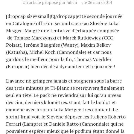
Un article proposé par Julien
, le 26 mars 2014
À propos
[dropcap size=small]C[/dropcap]ette seconde journée
en Catalogne offre un second sacre au Slovène Luka
Mezgec. Malgré une tentative d’échappée composée
de Tomasz Marczynski et Marek Rutkiewicz (CCC
Polsat), Jerôme Baugnies (Wanty), Maxim Belkov
(Katusha), Michel Koch (Cannondale) et car nous
gardons le meilleur pour la fin, Thomas Voeckler
(Europcar) bien décidé à dynamiter cette journée !
L’avance ne grimpera jamais et stagnera sous la barre
des trois minutes et Ti-Blanc se retrouvera finalement
seul en tête. Le pack ne reviendra sur lui qu’au niveau
des cinq derniers kilomètres. Giant fait le boulot et
emmène avec brio un Luka Mezgec très confiant. Le
sprint final voit le Slovène déposer les Italiens Roberto
Ferrari (Lampre) et Daniele Ratto (Cannondale) qui ne
pouvaient espérer mieux que le podium étant donné la