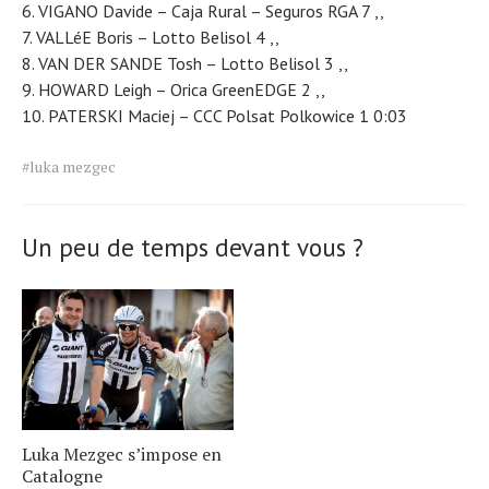
VIGANO Davide – Caja Rural – Seguros RGA 7 ,,
VALLéE Boris – Lotto Belisol 4 ,,
VAN DER SANDE Tosh – Lotto Belisol 3 ,,
HOWARD Leigh – Orica GreenEDGE 2 ,,
PATERSKI Maciej – CCC Polsat Polkowice 1 0:03
Tags
#luka mezgec
for
the
article.
Un peu de temps devant vous ?
Luka Mezgec s’impose en
Catalogne