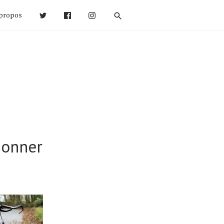
propos
ionner