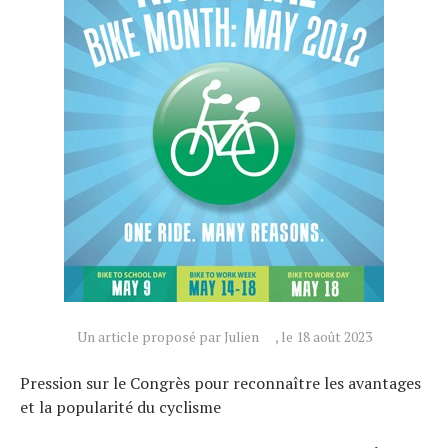
Actualités
Technologies
Tests de produits
Conseils
Tendances
Un article proposé par Julien
, le 18 août 2023
Tous nos articles
À propos
Pression sur le Congrès pour reconnaître les avantages
et la popularité du cyclisme